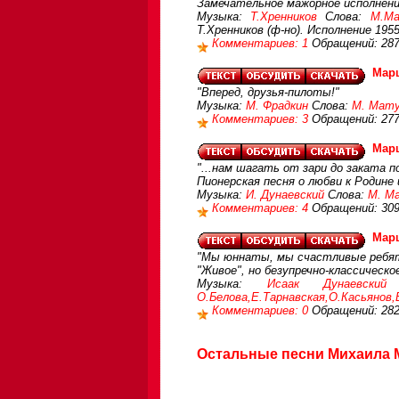
Замечательное мажорное исполнение
Музыка:
Т.Хренников
Слова:
М.Ма
Т.Хренников (ф-но). Исполнение 1955
Комментариев: 1
Обращений: 28
Мар
"Вперед, друзья-пилоты!"
Музыка:
М. Фрадкин
Слова:
М. Мату
Комментариев: 3
Обращений: 27
Мар
"...нам шагать от зари до заката п
Пионерская песня о любви к Родине 
Музыка:
И. Дунаевский
Слова:
М. М
Комментариев: 4
Обращений: 30
Мар
"Мы юннаты, мы счастливые ребят
"Живое", но безупречно-классическ
Музыка:
Исаак Дунаевский
О.Белова,Е.Тарнавская,О.Касьянов,
Комментариев: 0
Обращений: 28
Остальные песни Михаила М