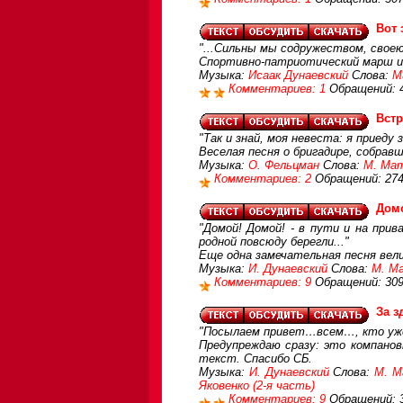
Вот 
"...Сильны мы содружеством, свое
Спортивно-патриотический марш из
Музыка:
Исаак Дунаевский
Слова:
М
Комментариев: 1
Обращений: 
Встр
"Так и знай, моя невеста: я приеду 
Веселая песня о бригадире, собрав
Музыка:
О. Фельцман
Слова:
М. Ма
Комментариев: 2
Обращений: 27
Дом
"Домой! Домой! - в пути и на при
родной повсюду берегли..."
Еще одна замечательная песня вел
Музыка:
И. Дунаевский
Слова:
М. М
Комментариев: 9
Обращений: 30
За з
"Посылаем привет…всем…, кто уже
Предупреждаю сразу: это компанов
текст. Спасибо СБ.
Музыка:
И. Дунаевский
Слова:
М. М
Яковенко (2-я часть)
Комментариев: 9
Обращений: 