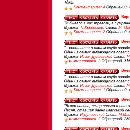
1954г.
Комментариев: 4
Обращений: 
Вер
"И бывало в час тревоги, в сумрачн
Музыка:
Т. Хренников.
Слова:
М. Ма
Комментариев: 2
Обращений: 
Вече
"...состоится в нашем клубе заводс
Один из самых выдающихся советск
Музыка:
Исаак Дунаевский
Слова:
М
Комментариев: 2
Обращений: 31
Вече
"...состоится в нашем клубе заводс
Один из самых выдающихся советски
Музыка:
Исаак Дунаевский
Слова:
М
Комментариев: 1
Обращений: 
Вече
"Вечер вальса, вечер вальса в нашем
Песня, ставшая давно классикой св
Музыка:
И.Дунаевский
Слова:
М.Мат
Комментариев: 2
Обращений: 28
Вече