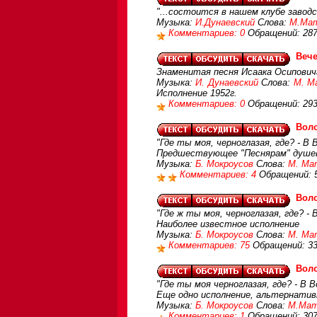
"...состоится в нашем клубе заводс
Музыка:
И.Дунаевский
Слова:
М.Мат
Комментариев: 0
Обращений: 28
Вече
Знаменитая песня Исаака Осиповича
Музыка:
И. Дунаевский
Слова:
М. М
Исполнение 1952г.
Комментариев: 0
Обращений: 29
Вол
"Где ты моя, черноглазая, где? - В В
Предшествующее "Песнярам" душев
Музыка:
Б. Мокроусов
Слова:
М. Ма
Комментариев: 4
Обращений: 
Вол
"Где ж ты моя, черноглазая, где? - В
Наиболее известное исполнение
Музыка:
Б. Мокроусов
Слова:
М. Ма
Комментариев: 75
Обращений: 3
Вол
"Где ты моя черноглазая, где? - В В
Еще одно исполнение, альтернатив
Музыка:
Б. Мокроусов
Слова:
М.Мат
Комментариев: 1
Обращений: 30