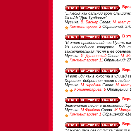
Брон
"...Песня как дальний гром слышитс
Из т/ф "Дни Турбиных"
Музыка:
В. Баснер
Слова:
М. Матус
Комментариев: 2
Обращений: 37
В эт
"В этот праздничный час Пусть ва
Из новогоднего концерта. Год 
заключительная песня и её объявля
Музыка:
И. Дунаевский
Слова:
М. М
Комментариев: 11
Обращений: 27
Верн
"И вот иду как в юности я улицей з
Хорошая, добротная песня о любви 
Музыка:
М. Фрадкин
Слова:
М. Мату
Комментариев: 5
Обращений: 
Верн
Знаменитая песня в исполнении Юр
Музыка:
М.Фрадкин
Слова:
М.Матус
Комментариев: 1
Обращений: 41
Верн
"Я много лет без отпуска служил в