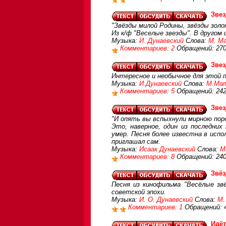
Зве
"Звёзды милой Родины, звёзды зол
Из к/ф "Веселые звезды". В другом 
Музыка:
И. Дунаевский
Слова:
М. М
Комментариев: 2
Обращений: 27
Зве
Интересное и необычное для этой п
Музыка:
И.Дунаевский
Слова:
М.Мат
Комментариев: 5
Обращений: 24
Зве
"И опять вы вспыхнули мирною поро
Это, наверное, один из последних
умер. Песня более известна в испо
приглашал сам.
Музыка:
Исаак Дунаевский
Слова:
М
Комментариев: 8
Обращений: 24
Звё
Песня из кинофильма "Весёлые звё
советской эпохи.
Музыка:
И. О. Дунаевский
Слова:
М.
Комментариев: 1
Обращений: 
Идёт