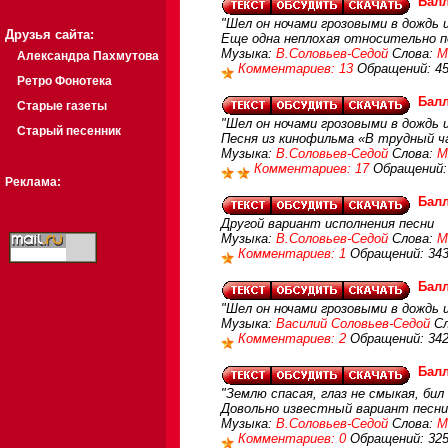
Балл
"Шел он ночами грозовыми в дождь и 
Друзья сайта:
Еще одна неплохая относительно п
Музыка:
В.Соловьев-Седой
Слова:
М
Александра Пахмутова
Комментариев: 13
Обращений: 4
Ретро Фонотека
Балл
Старые газеты
"Шел он ночами грозовыми в дождь и 
Старый песенник
Песня из кинофильма «В трудный ч
Музыка:
В.Соловьев-Седой
Слова:
М
Комментариев: 17
Обращений:
Реклама:
Балл
Другой вариант исполнения песни
Музыка:
В.Соловьев-Седой
Слова:
М
Комментариев: 1
Обращений: 34
Балл
"Шел он ночами грозовыми в дождь и 
Музыка:
Василий Соловьев-Седой
Сл
Комментариев: 2
Обращений: 34
Балл
"Землю спасая, глаз не смыкая, бил
Довольно известный вариант песни 
Музыка:
В.Соловьев-Седой
Слова:
М
Комментариев: 0
Обращений: 32