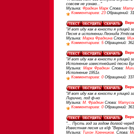
совсем не узнаю..."
Музыка:
Фрадкин Марк
Слова:
Мату
Комментариев: 23
Обращений: 3
Верн
"И вот иду как в юности я улицей з
Песня в исполнении Леонида Утёсо
Музыка:
Марка Фрадкина
Слова:
Мих
Комментариев: 5
Обращений: 36
Верн
"И вот иду как в юности я улицей з
Исполнение известнейшей песни Б
Музыка:
Марк Фрадкин
Слова:
Мих
Исполнение 1951г.
Комментариев: 0
Обращений: 33
Верн
"И вот иду как в юности я улицей з
Лирично, под ф-но
Музыка:
М. Фрадкин
Слова:
Матусо
Комментариев: 0
Обращений: 36
Вер
"... Пусть год за годом долгой чере
Известная песня из к/ф "Верные дру
Музыка:
Тихон Хренников.
Слова:
М