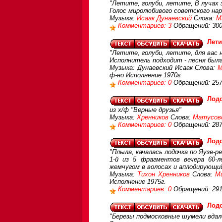
"Летите, голуби, летите, В лучах з
Голос миролюбивого советского на
Музыка:
Исаак Дунаевский
Слова:
М
Комментариев: 3
Обращений: 30
Лети
"Летите, голуби, летите, для вас 
Исполнитель подходит - песня была
Музыка: Дунаевский Исаак Слова:
М
ф-но Исполнение 1970г.
Комментариев: 0
Обращений: 25
Лод
из х/ф "Верные друзья"
Музыка:
Хренников
Слова:
Матусов
Комментариев: 0
Обращений: 28
Лод
"Плыла, качалась лодочка по Яузе-ре
1-й из 5 фрагментов вечера 60-
жемчугом в волосах и аплодирующий
Музыка:
Тихон Хренников
Слова:
М
Исполнение 1975г.
Комментариев: 0
Обращений: 29
Лод
"Березы подмосковные шумели вдале