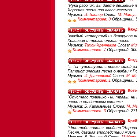
"Руки рабочих, вы даете движенье п
Хорошая песня про класс-гегемон
Музыка:
В. Баснер
Слова:
М. Матус
Комментариев: 0
Обращений: 
Каж
"каждый четвертый из белорусов па
Красивая и трогательная песня
Музыка:
Тихон Хренников
Слова:
Ми
Комментариев: 7
Обращений: 30
Когд
"...Ты чувствуешь с новою силой р
Патриотическая песня о любви к Р
Музыка:
И. Дунаевский
Слова:
М. М
Комментариев: 1
Обращений: 
Коте
"Опустело полюшко - ни травы, ни к
песня о солдатском котелке
Музыка: Б. Карамышев Слова:
М. М
Комментариев: 3
Обращений: 271
Крей
"Что тебе снится, крейсер "Аврора"
Песня, давшая впоследствии жизн
Музыка: В.Шаинский Слова:
М.Мату