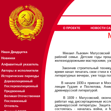
Наша Двадцатка
Михаил Львович Матусовский род
рабочей семье. Детские годы прош
Новинки
железнодорожными мастерскими, уз
Алфавитный указатель
Закончив строительный техникум,
Авторы и исполнители
время начал печатать свои стихи в 
литературных вечерах, уже тогда по
Исторические периоды
Дореволюционный
В начале 1930-х приехал в Москв
Послереволюционный
лекции Гудзия и Поспелова, Ани
древнерусской литературой.
Предвоенный
Великая Отечественная
В 1939 г. Матусовский, окончив 
Послевоенный
работал над диссертационным иссле
древнерусской литературы. Защита 
Оттепель
состоялась - началась война, и М