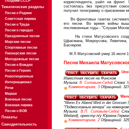
Поздний СССР
корреспондента, ушёл на фронт. 
состоялась без присутствия соис
Тематические разделы
получил телеграмму о присвоении е
Песни о Родине
Советская лирика
Во фронтовых газетах систематиче
его песни. Во время войны вышли
Песни о Труде
послевоенные годы - "Слушая Москву"
Песни о городах
Праздничные песни
На стихи Матусовского созданы 
Цфасмана, Мокроусова, Левитина,
Морские песни
Баснером.
Спортивные песни
Пионерские песни
М.Л.Матусовский умер 16 июля 19
Молодежные песни
Песни Михаила Матусовског
Песни о Вождях
Песни о Героях
Uno
Революционные
Известная песня на Финском
Интернационал
Музыка:
В. Соловьев-Седой
Слова:
Комментариев: 3
Обращений: 32
Речи
Марши
Wenn
Военные песни
"Wenn Es Abend Wird in der Grossen S
Военная лирика
"Подмосковные вечера" на немецком
Песни о ВОВ
Музыка:
В.П. Соловьёв-Седой
Сло
Wieland), оркестр п/у Юргена Герма
Плакаты
Комментариев: 2
Обращений: 32
Самодеятельность