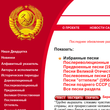
Последнее обновление разд
Показать:
Наша Двадцатка
Новинки
Избранные песни
Послереволюционные п
Алфавитный указатель
Предвоенные песни (19
Авторы и исполнители
Песни Великой Отечест
Исторические периоды
Послевоенные песни (1
Песни "оттепели" (1956
Дореволюционный
Песни позднего СССР (
Послереволюционный
Все песни раздела
Предвоенный
Великая Отечественная
Бери
Послевоенный
"Трудно выразить словами чувств
Оттепель
страны, все прогрессивное человеч
В своей речи Берия говорит о засл