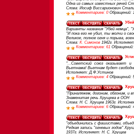
Одна из самых известных речей Ст
Слова: Иосиф Виссарионович Сталин
Комментариев: 0
Обращений: 
Убей
Варианты названия "Убей немца", 
"И пока его не убил, ты молчи о сво
Великое, полное огня и порыва, во
Слова:
К. Симонов
1942г. Исполняет
Комментариев: 61
Обращений:
Усти
"...Советский союз оказывает 
Вьетнама! Вьетнам будет свободны
Исполняет: Д.Ф.Устинов
Комментариев: 4
Обращений: 
Хрущ
"Приналяжем, догоним, обгоним, и в
Знаменитая речь Хрущева в ООН
Слова: Н. С. Хрущев 1963г. Исполне
Комментариев: 6
Обращений: 
Хрущ
"объединились с фашистами, объеди
Редкая запись "огневых годов" Хру
1937г. Исполняет: Н. С. Хрущев