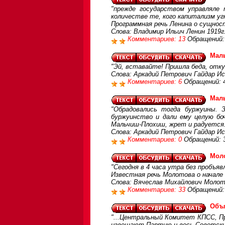
"прежде государством управляле
количестве те, кого капитализм угн
Программная речь Ленина о сущнос
Слова: Владимир Ильич Ленин 1919г.
Комментариев: 13
Обращений:
Маль
"Эй, вставайте! Пришла беда, откуд
Слова: Аркадий Петрович Гайдар И
Комментариев: 6
Обращений: 
Маль
"Обрадовались тогда буржуины. 
буржуинство и дали ему целую боч
Мальчиш-Плохиш, жрет и радуется.
Слова: Аркадий Петрович Гайдар И
Комментариев: 0
Обращений: 
Моло
"Сегодня в 4 часа утра без пробъяв
Известная речь Молотова о начал
Слова: Вячеслав Михайлович Молот
Комментариев: 33
Обращений:
Объя
"...Центральный Комитет КПСС, П
извещают Партию и весь Советский