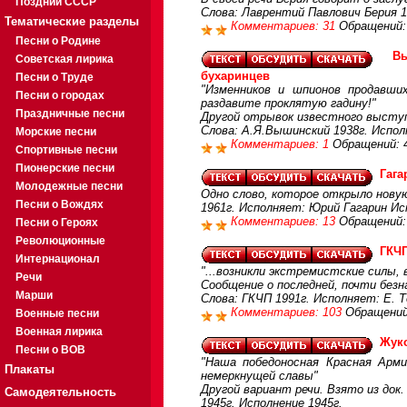
Поздний СССР
Слова: Лаврентий Павлович Берия 1
Тематические разделы
Комментариев: 31
Обращений:
Песни о Родине
В
Советская лирика
бухаринцев
Песни о Труде
"Изменников и шпионов продавши
Песни о городах
раздавите проклятую гадину!"
Праздничные песни
Другой отрывок известного выступ
Слова: А.Я.Вышинский 1938г. Испол
Морские песни
Комментариев: 1
Обращений: 
Спортивные песни
Пионерские песни
Гага
Молодежные песни
Одно слово, которое открыло новую
Песни о Вождях
1961г. Исполняет: Юрий Гагарин Ис
Комментариев: 13
Обращений:
Песни о Героях
Революционные
ГКЧП
Интернационал
"...возникли экстремистские силы, 
Речи
Сообщение о последней, почти без
Марши
Слова: ГКЧП 1991г. Исполняет: Е. Т
Комментариев: 103
Обращений
Военные песни
Военная лирика
Жуко
Песни о ВОВ
"Наша победоносная Красная Арми
Плакаты
немеркнущей славы"
Другой вариант речи. Взято из док
Самодеятельность
1945г. Исполнение 1945г.