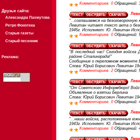
Комментариев: 0
Обращений: 
Друзья сайта:
Леви
Александра Пахмутова
"...соглашаемся на безоговорочную 
Левитан читает текст акта о без
Ретро Фонотека
1945г. Исполняет: Ю. Левитан Испо
Старые газеты
Комментариев: 0
Обращений: 
Старый песенник
Леви
"В последний час! Сегодня войска
районе Сталинграда!"
Реклама:
Сообщение о переломном моменте 
Слова: Юрий Борисович Левитан 194
Комментариев: 2
Обращений: 
Леви
"От Советского Информбюро! Войска
Объявление о взятии Берлина
Слова: Юрий Борисович Левитан 194
Комментариев: 0
Обращений: 
Леви
"...наши войска, расположенные южн
1943г. Исполняет: Ю. Левитан Испо
Комментариев: 0
Обращений: 
Лени