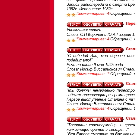
Запись радиопередачи о смерти Бр
1982г. Исполнение 1982г.
Комментариев: 4
Обращений: 
Пере
Уникальная запись.
Слова: С.П.Королев и Ю.А.Гагарин 1
Комментариев: 4
Обращений: 
Стал
"С победой Вас, мои дорогие соо
победителю!"
Речь по радио 9 мая 1945 года.
Слова: Иосиф Виссарионович Сталин
Комментариев: 1
Обращений: 
Стал
"Мы должны немедленно перестро
задачам организации разгрома врага
Первое выступление Сталина с нача
Слова: Иосиф Виссарионович Сталин
Комментариев: 4
Обращений: 
Стал
"Товарищи красноармейцы и крас
колхозницы, братья и сестры..."
"Вся Европа смотрит на Вас как на